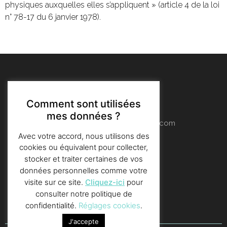
physiques auxquelles elles s’appliquent » (article 4 de la loi
n° 78-17 du 6 janvier 1978).
129 rue de l'escalette
59420 Mouvaux, Lille
Comment sont utilisées
France
mes données ?
contact@connectchinatravel.com
Avec votre accord, nous utilisons des
cookies ou équivalent pour collecter,
Accueil
stocker et traiter certaines de vos
Services
données personnelles comme votre
Clients
visite sur ce site.
Cliquez-ici
pour
Contact
consulter notre politique de
confidentialité.
Réglages cookies
.
J'accepte